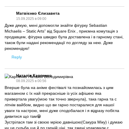
Матвієнко Єлизавета
15.09.2025 в 09:00
Дуже дякую, мені допомогли знайти фігурку Sebastian
Michaelis – Static Arts” від Square Enix , приємна комутація з
продавцем, фігурка швидко була доставлена і в гарному стані,
також були надані рекомендації по догляду за нею. Дуже
рекомендую!
Reply
Наталія Карпенко
08.09.2025 в 00:56
Вперше була на аніме фестівалі та познайомилась з цим
магазином с їх най прекрасніше із усіх афішею яка
привертала увагу(мою так точно звернула), така гарна та с
літнім вайбом, видно що ви гарно постаралися для нашої
уваги та настрою, мені дуже сподобалася і я відразу побігла
дивитися що там😁
Зустрілася там зі своєю мрією давнішою(Сакура Міку) і думаю
ну це судьба ще й по гарній ціні, так +мені упаковали с