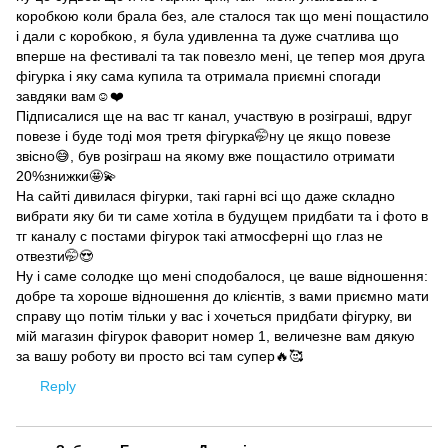
коробкою коли брала без, але сталося так що мені пощастило
і дали с коробкою, я була удивленна та дуже счатлива що
вперше на фестивалі та так повезло мені, це тепер моя друга
фігурка і яку сама купила та отримала приємні спогади
завдяки вам☺️❤️
Підписалися ще на вас тг канал, участвую в розіграші, вдруг
повезе і буде тоді моя третя фігурка🤭ну це якщо повезе
звісно😅, був розіграш на якому вже пощастило отримати
20%знижки🤩💫
На сайті дивилася фігурки, такі гарні всі що даже складно
вибрати яку би ти саме хотіла в будущем придбати та і фото в
тг каналу с постами фігурок такі атмосферні що глаз не
отвезти🤭😍
Ну і саме солодке що мені сподобалося, це ваше відношення:
добре та хороше відношення до клієнтів, з вами приємно мати
справу що потім тільки у вас і хочеться придбати фігурку, ви
мій магазин фігурок фаворит номер 1, величезне вам дякую
за вашу роботу ви просто всі там супер🔥🥰
Reply