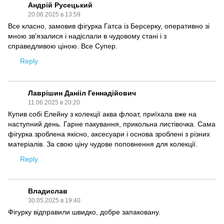
Андрій Русецький
20.06.2025 в 13:59
Все класно, замовив фігурка Гатса із Берсерку, оперативно зі
мною зв'язалися і надіслали в чудовому стані і з
справедливою ціною. Все Супер.
Reply
Лаврішин Данііл Геннадійович
11.06.2025 в 20:20
Купив собі Елейну з колекції аква флоат, приїхала вже на
наступний день. Гарне пакування, прикольна листівочка. Сама
фігурка зроблена якісно, аксесуари і основа зроблені з різних
матеріалів. За свою ціну чудове поповнення для колекції.
Reply
Владислав
30.05.2025 в 19:40
Фігурку відправили швидко, добре запаковану.