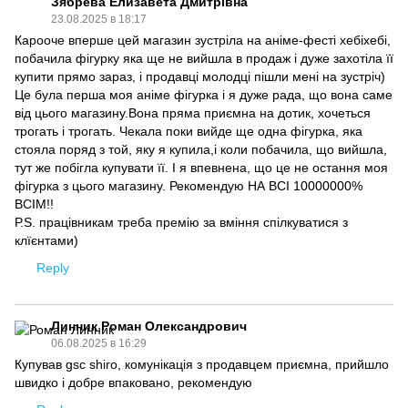
Зябрева Елизавета Дмитрівна
23.08.2025 в 18:17
Карооче вперше цей магазин зустріла на аніме-фесті хебіхебі,
побачила фігурку яка ще не вийшла в продаж і дуже захотіла її
купити прямо зараз, і продавці молодці пішли мені на зустріч)
Це була перша моя аніме фігурка і я дуже рада, що вона саме
від цього магазину.Вона пряма приємна на дотик, хочеться
трогать і трогать. Чекала поки вийде ще одна фігурка, яка
стояла поряд з той, яку я купила,і коли побачила, що вийшла,
тут же побігла купувати її. І я впевнена, що це не остання моя
фігурка з цього магазину. Рекомендую НА ВСІ 10000000%
ВСІМ!!
Р.S. працівникам треба премію за вміння спілкуватися з
клїєнтами)
Reply
Линник Роман Олександрович
06.08.2025 в 16:29
Купував gsc shiro, комунікація з продавцем приємна, прийшло
швидко і добре впаковано, рекомендую