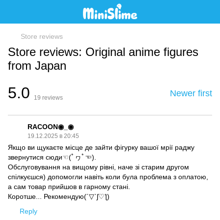
Store reviews
Store reviews: Original anime figures
from Japan
5.0
Newer first
19
reviews
RACOON◉_◉
19.12.2025 в 20:45
Якщо ви щукаєте місце де зайти фігурку вашої мрії раджу
звернутися сюди☜(ﾟヮﾟ☜).
Обслуговування на вищому рівні, наче зі старим другом
спілкуєшся) допомогли навіть коли була проблема з оплатою,
а сам товар прийшов в гарному стані.
Коротше... Рекомендую(´▽`ʃ♡ƪ)
Reply