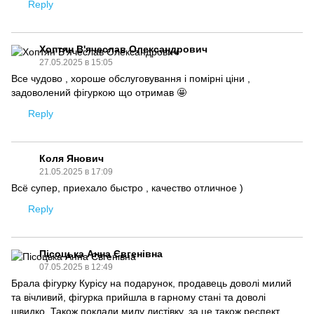
Reply
Хоптян В'ячеслав Олександрович
27.05.2025 в 15:05
Все чудово , хороше обслуговування і помірні ціни ,
задоволений фігуркою що отримав 🤩
Reply
Коля Янович
21.05.2025 в 17:09
Всё супер, приехало быстро , качество отличное )
Reply
Пісоцька Анна Євгенівна
07.05.2025 в 12:49
Брала фігурку Курісу на подарунок, продавець доволі милий
та вічливий, фігурка прийшла в гарному стані та доволі
швидко. Також поклали милу листівку, за це також респект