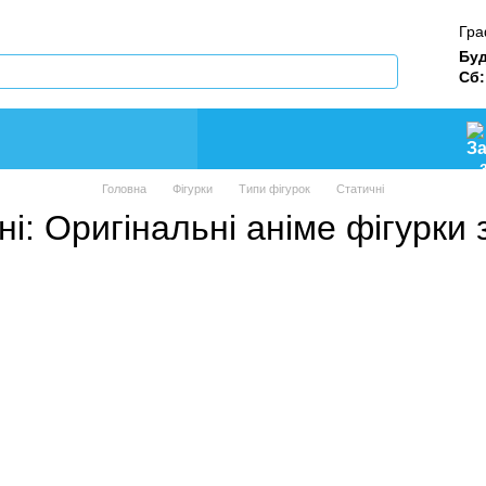
Гра
Буд
Сб:
Головна
Фігурки
Типи фігурок
Статичні
і: Оригінальні аніме фігурки 