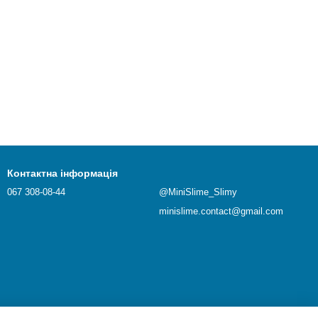
Контактна інформація
067 308-08-44
@MiniSlime_Slimy
minislime.contact@gmail.com