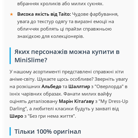
вбраннях кроликів або милих сукнях.
Висока якість від Taito:
Чудове фарбування,
увага до текстур одягу та виразні емоції на
обличчях роблять ці прайзи справжньою
знахідкою для колекціонерів.
Яких персонажів можна купити в
MiniSlime?
У нашому асортименті представлені справжні хіти
аніме-світу. Шукаєте щось особливе? Зверніть увагу
на розкішних
Альбедо
та
Шаллтир
з "Оверлорда" в
їхніх чарівних образах. Фанати милих вайфу
оцінять деталізовану
Марін Кітаґаву
з "My Dress-Up
Darling", а любителі класики будуть у захваті від
Широ
з "Без гри нема життя".
Тільки 100% оригінал