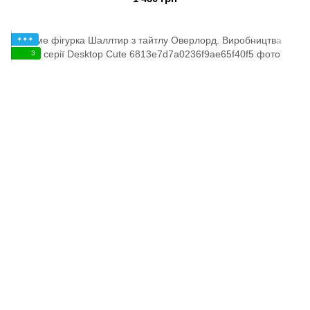
✦✦✦
3