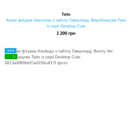
Taito
Аніме фігурка Шаллтир з тайтлу Оверлорд. Виробництва Taito
із серії Desktop Cute
1 200 грн
✦✦✦
3