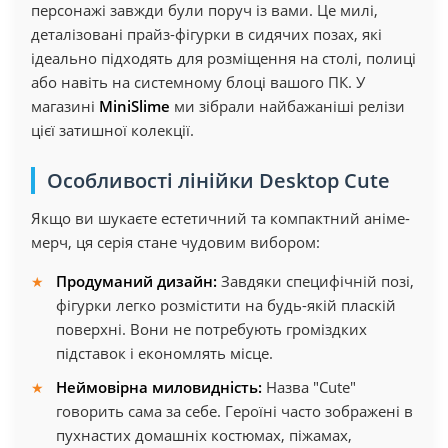
персонажі завжди були поруч із вами. Це милі,
деталізовані прайз-фігурки в сидячих позах, які
ідеально підходять для розміщення на столі, полиці
або навіть на системному блоці вашого ПК. У
магазині
MiniSlime
ми зібрали найбажаніші релізи
цієї затишної колекції.
Особливості лінійки Desktop Cute
Якщо ви шукаєте естетичний та компактний аніме-
мерч, ця серія стане чудовим вибором:
Продуманий дизайн:
Завдяки специфічній позі,
фігурки легко розмістити на будь-якій пласкій
поверхні. Вони не потребують громіздких
підставок і економлять місце.
Неймовірна миловидність:
Назва "Cute"
говорить сама за себе. Героїні часто зображені в
пухнастих домашніх костюмах, піжамах,