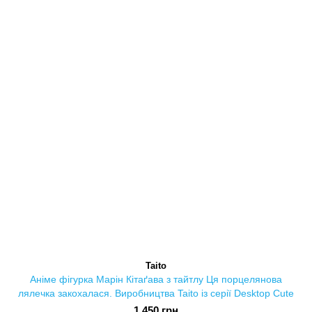
Taito
Аніме фігурка Марін Кітаґава з тайтлу Ця порцелянова
лялечка закохалася. Виробництва Taito із серії Desktop Cute
1 450 грн