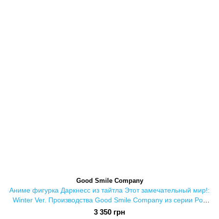
Good Smile Company
Аниме фигурка Даркнесс из тайтла Этот замечательный мир!:
Winter Ver. Производства Good Smile Company из серии Pop
Up Parade
3 350 грн