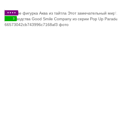
✦✦✦✦
3