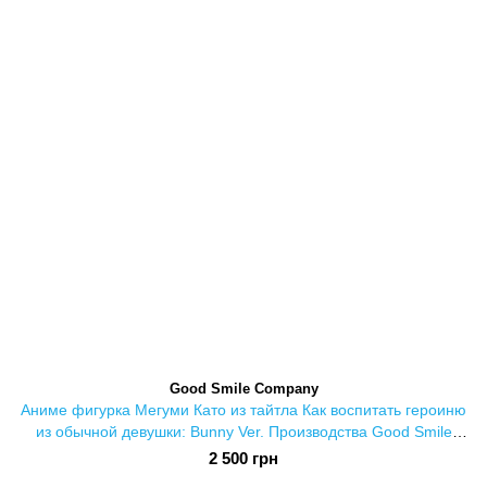
Good Smile Company
Аниме фигурка Мегуми Като из тайтла Как воспитать героиню
из обычной девушки: Bunny Ver. Производства Good Smile
Company из серии Pop Up Parade
2 500 грн