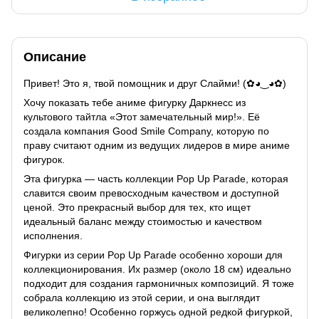
Описание
Привет! Это я, твой помощник и друг Слайми! (✿◕‿◕✿)
Хочу показать тебе аниме фигурку Даркнесс из
культового тайтла «Этот замечательный мир!». Её
создала компания Good Smile Company, которую по
праву считают одним из ведущих лидеров в мире аниме
фигурок.
Эта фигурка — часть коллекции Pop Up Parade, которая
славится своим превосходным качеством и доступной
ценой. Это прекрасный выбор для тех, кто ищет
идеальный баланс между стоимостью и качеством
исполнения.
Фигурки из серии Pop Up Parade особенно хороши для
коллекционирования. Их размер (около 18 см) идеально
подходит для создания гармоничных композиций. Я тоже
собрала коллекцию из этой серии, и она выглядит
великолепно! Особенно горжусь одной редкой фигуркой,