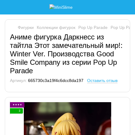
Фигурки
Коллекции фигурок
Pop Up Parade
Pop Up Par
Аниме фигурка Даркнесс из
тайтла Этот замечательный мир!:
Winter Ver. Производства Good
Smile Company из серии Pop Up
Parade
Артикул:
665730c3a19f4c6dcc8da197
Оставить отзыв
✦✦✦✦
3