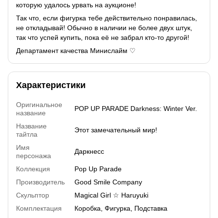
которую удалось урвать на аукционе!
Так что, если фигурка тебе действительно понравилась,
не откладывай! Обычно в наличии не более двух штук,
так что успей купить, пока её не забрал кто-то другой!
Департамент качества Минислайм ♡
Характеристики
Оригинальное
POP UP PARADE Darkness: Winter Ver.
название
Название
Этот замечательный мир!
тайтла
Имя
Даркнесс
персонажа
Коллекция
Pop Up Parade
Производитель
Good Smile Company
Скульптор
Magical Girl ☆ Haruyuki
Комплектация
Коробка, Фигурка, Подставка