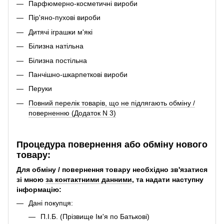
Парфюмерно-косметичні вироби
Пір'яно-пухові вироби
Дитячі іграшки м'які
Білизна натільна
Білизна постільна
Панчішно-шкарпеткові вироби
Перуки
Повний перелік товарів, що не підлягають обміну /
поверненню (Додаток N 3)
Процедура повернення або обміну нового
товару:
Для обміну / повернення товару необхідно зв'язатися
зі мною
за контактними данними
, та надати наступну
інформацію:
Дані покупця:
П.І.Б. (Прізвище Ім'я по Батькові)