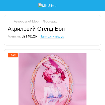
Авторський Мерч
Люстерко
Акриловий Стенд Бон
Артикул:
d914812b
Написати відгук
−10%