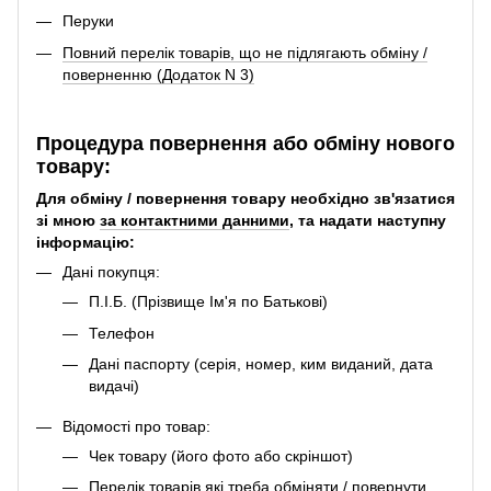
Перуки
Повний перелік товарів, що не підлягають обміну /
поверненню (Додаток N 3)
Процедура повернення або обміну нового
товару:
Для обміну / повернення товару необхідно зв'язатися
зі мною
за контактними данними
, та надати наступну
інформацію:
Дані покупця:
П.І.Б. (Прізвище Ім'я по Батькові)
Телефон
Дані паспорту (серія, номер, ким виданий, дата
видачі)
Відомості про товар:
Чек товару (його фото або скріншот)
Перелік товарів які треба обміняти / повернути