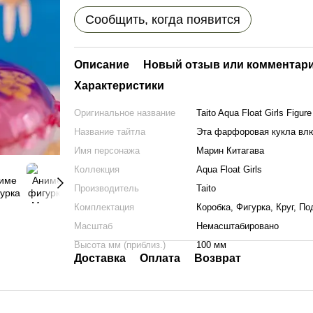
Сообщить, когда появится
Описание
Новый отзыв или комментар
Характеристики
Оригинальное название
Taito Aqua Float Girls Figur
Название тайтла
Эта фарфоровая кукла вл
Имя персонажа
Марин Китагава
Коллекция
Aqua Float Girls
Производитель
Taito
Комплектация
Коробка, Фигурка, Круг, По
Масштаб
Немасштабировано
Высота мм (приблиз.)
100 мм
Доставка
Оплата
Возврат