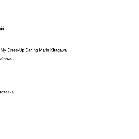
ий
e My Dress-Up Darling Marin Kitagawa
юбилась
дставка