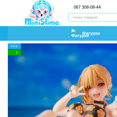
Перейти к основному контенту
067 308-08-44
Фигурки
✦✦✦
3