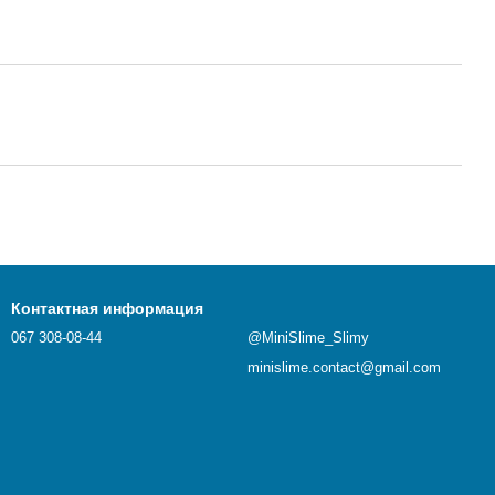
Контактная информация
067 308-08-44
@MiniSlime_Slimy
minislime.contact@gmail.com