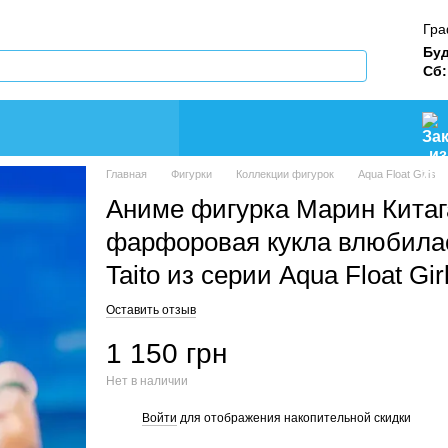
Гра
Буд
Сб:
Главная
Фигурки
Коллекции фигурок
Aqua Float Girls
Аниме фигурка Марин Китаг
фарфоровая кукла влюбила
Taito из серии Aqua Float Gir
Оставить отзыв
1 150 грн
Нет в наличии
Войти
для отображения накопительной скидки
%