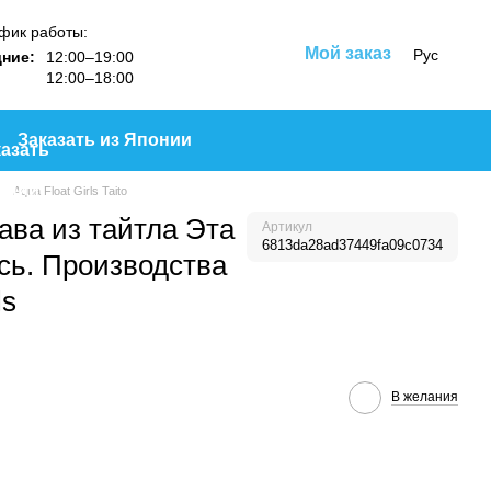
фик работы:
Мой заказ
Рус
ние:
12:00–19:00
12:00–18:00
Заказать из Японии
Aqua Float Girls Taito
ава из тайтла Эта
Артикул
6813da28ad37449fa09c0734
сь. Производства
ls
В желания