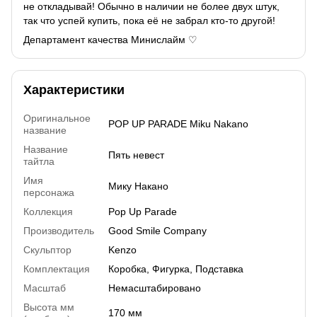
не откладывай! Обычно в наличии не более двух штук,
так что успей купить, пока её не забрал кто-то другой!
Департамент качества Минислайм ♡
Характеристики
Оригинальное
POP UP PARADE Miku Nakano
название
Название
Пять невест
тайтла
Имя
Мику Накано
персонажа
Коллекция
Pop Up Parade
Производитель
Good Smile Company
Скульптор
Kenzo
Комплектация
Коробка, Фигурка, Подставка
Масштаб
Немасштабировано
Высота мм
170 мм