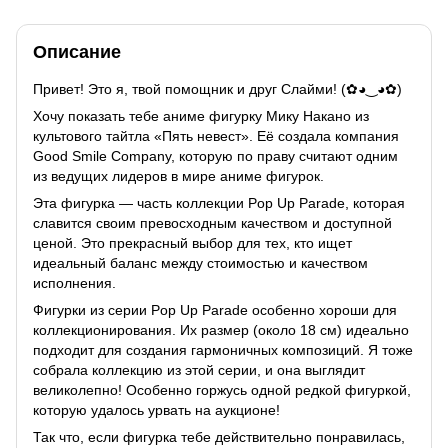
Описание
Привет! Это я, твой помощник и друг Слайми! (✿◕‿◕✿)
Хочу показать тебе аниме фигурку Мику Накано из
культового тайтла «Пять невест». Её создала компания
Good Smile Company, которую по праву считают одним
из ведущих лидеров в мире аниме фигурок.
Эта фигурка — часть коллекции Pop Up Parade, которая
славится своим превосходным качеством и доступной
ценой. Это прекрасный выбор для тех, кто ищет
идеальный баланс между стоимостью и качеством
исполнения.
Фигурки из серии Pop Up Parade особенно хороши для
коллекционирования. Их размер (около 18 см) идеально
подходит для создания гармоничных композиций. Я тоже
собрала коллекцию из этой серии, и она выглядит
великолепно! Особенно горжусь одной редкой фигуркой,
которую удалось урвать на аукционе!
Так что, если фигурка тебе действительно понравилась,