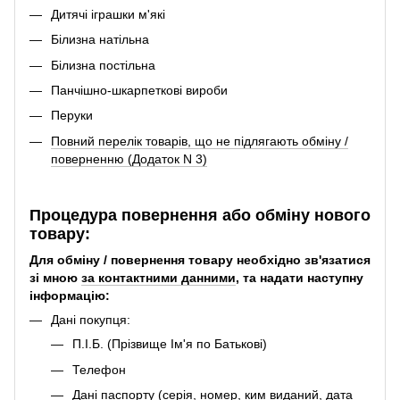
Дитячі іграшки м'які
Білизна натільна
Білизна постільна
Панчішно-шкарпеткові вироби
Перуки
Повний перелік товарів, що не підлягають обміну /
поверненню (Додаток N 3)
Процедура повернення або обміну нового
товару:
Для обміну / повернення товару необхідно зв'язатися
зі мною
за контактними данними
, та надати наступну
інформацію:
Дані покупця:
П.І.Б. (Прізвище Ім'я по Батькові)
Телефон
Дані паспорту (серія, номер, ким виданий, дата