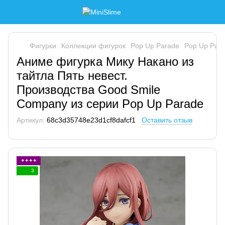
Фигурки
Коллекции фигурок
Pop Up Parade
Pop Up Par
Аниме фигурка Мику Накано из
тайтла Пять невест.
Производства Good Smile
Company из серии Pop Up Parade
Артикул:
68c3d35748e23d1cf8dafcf1
Оставить отзыв
✦✦✦✦
3