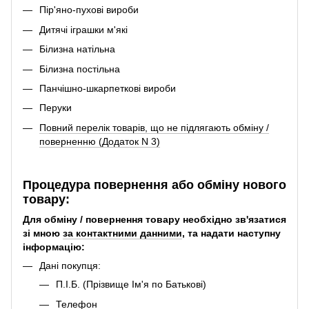
Пір'яно-пухові вироби
Дитячі іграшки м'які
Білизна натільна
Білизна постільна
Панчішно-шкарпеткові вироби
Перуки
Повний перелік товарів, що не підлягають обміну /
поверненню (Додаток N 3)
Процедура повернення або обміну нового
товару:
Для обміну / повернення товару необхідно зв'язатися
зі мною
за контактними данними
, та надати наступну
інформацію:
Дані покупця:
П.І.Б. (Прізвище Ім'я по Батькові)
Телефон