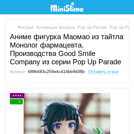
Фигурки
Коллекции фигурок
Pop Up Parade
Pop Up Par
Аниме фигурка Маомао из тайтла
Монолог фармацевта.
Производства Good Smile
Company из серии Pop Up Parade
Артикул:
688b583c259e4c414bb9d38b
Оставить отзыв
✦✦✦✦
3