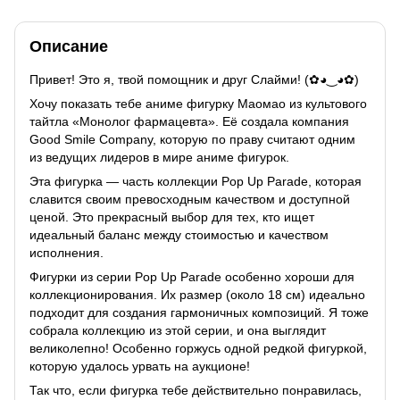
Описание
Привет! Это я, твой помощник и друг Слайми! (✿◕‿◕✿)
Хочу показать тебе аниме фигурку Маомао из культового
тайтла «Монолог фармацевта». Её создала компания
Good Smile Company, которую по праву считают одним
из ведущих лидеров в мире аниме фигурок.
Эта фигурка — часть коллекции Pop Up Parade, которая
славится своим превосходным качеством и доступной
ценой. Это прекрасный выбор для тех, кто ищет
идеальный баланс между стоимостью и качеством
исполнения.
Фигурки из серии Pop Up Parade особенно хороши для
коллекционирования. Их размер (около 18 см) идеально
подходит для создания гармоничных композиций. Я тоже
собрала коллекцию из этой серии, и она выглядит
великолепно! Особенно горжусь одной редкой фигуркой,
которую удалось урвать на аукционе!
Так что, если фигурка тебе действительно понравилась,