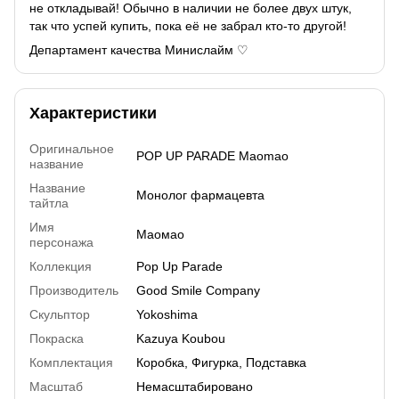
не откладывай! Обычно в наличии не более двух штук,
так что успей купить, пока её не забрал кто-то другой!
Департамент качества Минислайм ♡
Характеристики
Оригинальное
POP UP PARADE Maomao
название
Название
Монолог фармацевта
тайтла
Имя
Маомао
персонажа
Коллекция
Pop Up Parade
Производитель
Good Smile Company
Скульптор
Yokoshima
Покраска
Kazuya Koubou
Комплектация
Коробка, Фигурка, Подставка
Масштаб
Немасштабировано