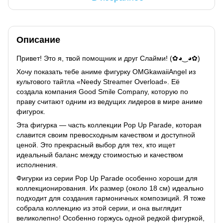
Описание
Привет! Это я, твой помощник и друг Слайми! (✿◕‿◕✿)
Хочу показать тебе аниме фигурку OMGkawaiiAngel из
культового тайтла «Needy Streamer Overload». Её
создала компания Good Smile Company, которую по
праву считают одним из ведущих лидеров в мире аниме
фигурок.
Эта фигурка — часть коллекции Pop Up Parade, которая
славится своим превосходным качеством и доступной
ценой. Это прекрасный выбор для тех, кто ищет
идеальный баланс между стоимостью и качеством
исполнения.
Фигурки из серии Pop Up Parade особенно хороши для
коллекционирования. Их размер (около 18 см) идеально
подходит для создания гармоничных композиций. Я тоже
собрала коллекцию из этой серии, и она выглядит
великолепно! Особенно горжусь одной редкой фигуркой,