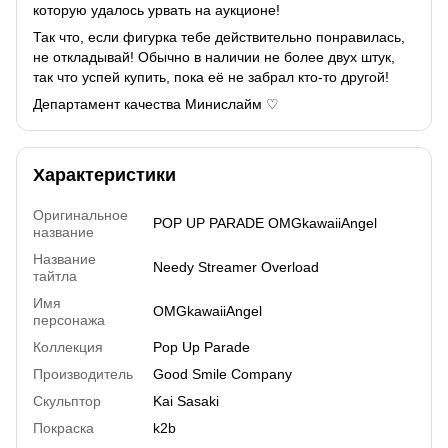
которую удалось урвать на аукционе!
Так что, если фигурка тебе действительно понравилась,
не откладывай! Обычно в наличии не более двух штук,
так что успей купить, пока её не забрал кто-то другой!
Департамент качества Минислайм ♡
Характеристики
Оригинальное
POP UP PARADE OMGkawaiiAngel
название
Название
Needy Streamer Overload
тайтла
Имя
OMGkawaiiAngel
персонажа
Коллекция
Pop Up Parade
Производитель
Good Smile Company
Скульптор
Kai Sasaki
Покраска
k2b