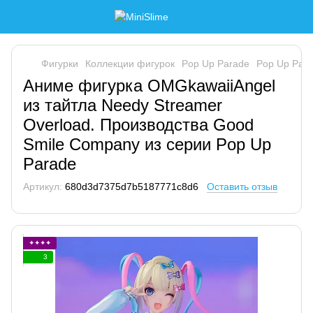
Фигурки
Коллекции фигурок
Pop Up Parade
Pop Up Par
Аниме фигурка OMGkawaiiAngel
из тайтла Needy Streamer
Overload. Производства Good
Smile Company из серии Pop Up
Parade
Артикул:
680d3d7375d7b5187771c8d6
Оставить отзыв
✦✦✦✦
3