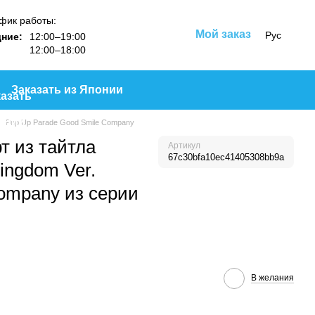
фик работы:
Мой заказ
Рус
ние:
12:00–19:00
12:00–18:00
Заказать из Японии
Pop Up Parade Good Smile Company
т из тайтла
Артикул
67c30bfa10ec41405308bb9a
ingdom Ver.
ompany из серии
В желания