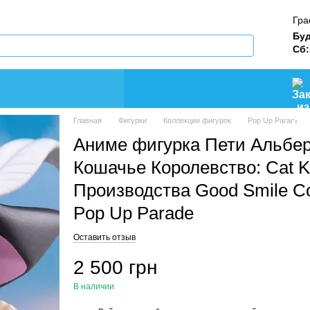
Гра
Буд
Сб:
Главная
Фигурки
Коллекции фигурок
Pop Up Parade
Аниме фигурка Пети Альбер
Кошачье Королевство: Cat K
Производства Good Smile C
Pop Up Parade
Оставить отзыв
2 500 грн
В наличии