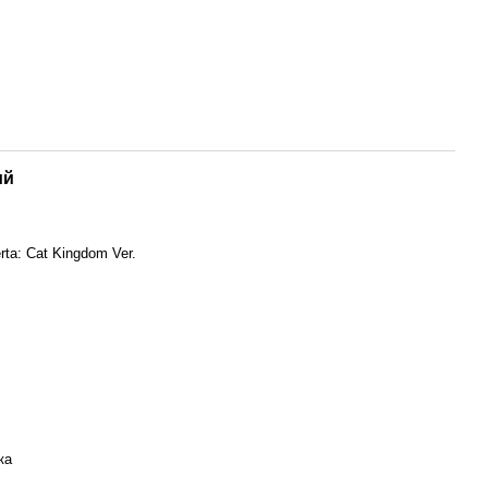
ий
ta: Cat Kingdom Ver.
ка