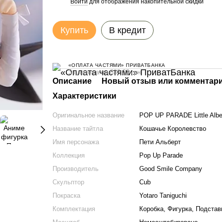
Войти
для отображения накопительной скидки
%
Купить
В кредит
«ОПЛАТА ЧАСТЯМИ» ПРИВАТБАНКА
3 платежа по 833.33 грн
Описание
Новый отзыв или комментар
Характеристики
Оригинальное название
POP UP PARADE Little Alber
Название тайтла
Кошачье Королевство
Имя персонажа
Пети Альберт
Коллекция
Pop Up Parade
Производитель
Good Smile Company
Скульптор
Cub
Покраска
Yotaro Taniguchi
Комплектация
Коробка, Фигурка, Подстав