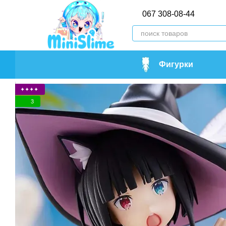
Перейти к основному контенту
067 308-08-44
Фигурки
✦✦✦✦
3