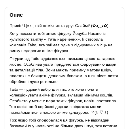
Опис
Привіт! Це я, твій помічник та друг Слаймі! (✿◕‿◕✿)
Хочу показати тобі аніме фігурку Йоцуба Накано із
культового тайтлу «П'ять наречених». Її створила
компанія Taito, яка займає одне з лідируючих місць на
ринку недорогих аніме фігурок.
Фігурки від Taito відрізняються низькою ціною та гарною
якістю. Особлива увага приділяється фарбуванню шкіри
та деталізації тіла. Вони мають приємну матову шкіру,
пластик не блищить дешевим блиском, а шви після лиття
оброблені дуже ретельно.
Taito — чудовий вибір для тих, хто хоче почати
колекціонувати аніме фігурки, вклавши мінімум коштів.
Особисто у мене є пара таких фігурок, навіть поставила
їх в офісі, щоб серйозні дядьки в піджаках могли
познайомитися з нашою аніме культурою. ヾ(≧ ▽ ≦)ゝ
Тож якщо тобі сподобалася ця фігурка, не відкладай!
Зазвичай їх у наявності не більше двох штук, тож встигни