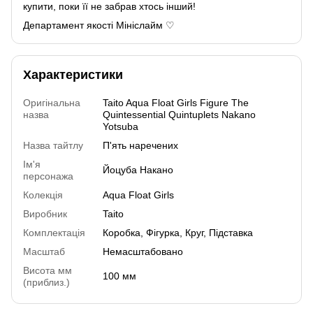
купити, поки її не забрав хтось інший!
Департамент якості Мініслайм ♡
Характеристики
Оригінальна
Taito Aqua Float Girls Figure The
назва
Quintessential Quintuplets Nakano
Yotsuba
Назва тайтлу
П'ять наречених
Ім'я
Йоцуба Накано
персонажа
Колекція
Aqua Float Girls
Виробник
Taito
Комплектація
Коробка, Фігурка, Круг, Підставка
Масштаб
Немасштабовано
Висота мм
100 мм
(приблиз.)