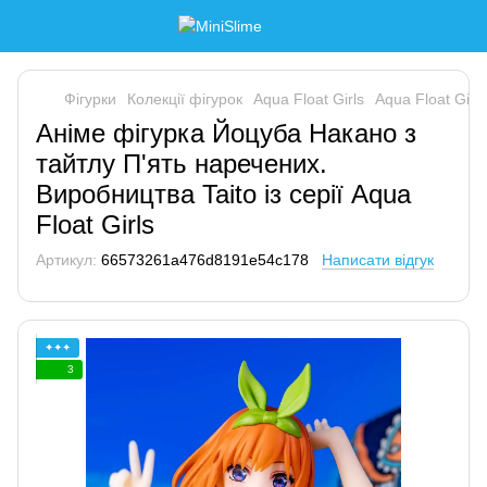
Фігурки
Колекції фігурок
Aqua Float Girls
Aqua Float Girls
Аніме фігурка Йоцуба Накано з
тайтлу П'ять наречених.
Виробництва Taito із серії Aqua
Float Girls
Артикул:
66573261a476d8191e54c178
Написати відгук
✦✦✦
3