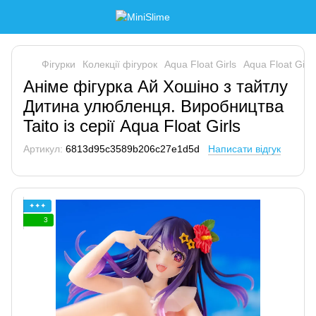
Фігурки
Колекції фігурок
Aqua Float Girls
Aqua Float Girls
Аніме фігурка Ай Хошіно з тайтлу
Дитина улюбленця. Виробництва
Taito із серії Aqua Float Girls
Артикул:
6813d95c3589b206c27e1d5d
Написати відгук
✦✦✦
3