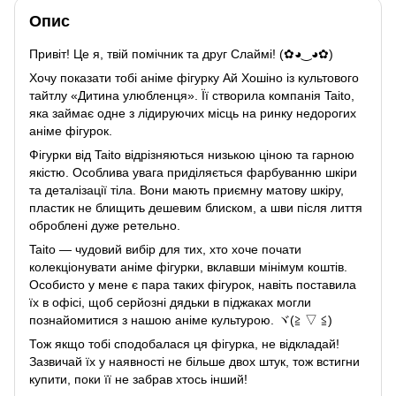
Опис
Привіт! Це я, твій помічник та друг Слаймі! (✿◕‿◕✿)
Хочу показати тобі аніме фігурку Ай Хошіно із культового
тайтлу «Дитина улюбленця». Її створила компанія Taito,
яка займає одне з лідируючих місць на ринку недорогих
аніме фігурок.
Фігурки від Taito відрізняються низькою ціною та гарною
якістю. Особлива увага приділяється фарбуванню шкіри
та деталізації тіла. Вони мають приємну матову шкіру,
пластик не блищить дешевим блиском, а шви після лиття
оброблені дуже ретельно.
Taito — чудовий вибір для тих, хто хоче почати
колекціонувати аніме фігурки, вклавши мінімум коштів.
Особисто у мене є пара таких фігурок, навіть поставила
їх в офісі, щоб серйозні дядьки в піджаках могли
познайомитися з нашою аніме культурою. ヾ(≧ ▽ ≦)ゝ
Тож якщо тобі сподобалася ця фігурка, не відкладай!
Зазвичай їх у наявності не більше двох штук, тож встигни
купити, поки її не забрав хтось інший!