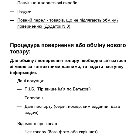
Панчішно-шкарпеткові вироби
Перуки
Повний перелік товарів, що не підлягають обміну /
поверненню (Додаток N 3)
Процедура повернення або обміну нового
товару:
Для обміну / повернення товару необхідно зв'язатися
зі мною
за контактними данними
, та надати наступну
інформацію:
Дані покупця:
П.І.Б. (Прізвище Ім'я по Батькові)
Телефон
Дані паспорту (серія, номер, ким виданий, дата
видачі)
Відомості про товар:
Чек товару (його фото або скріншот)