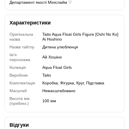
Департамент якості Мініслайм ♡
Характеристики
Оригінальна
Taito Aqua Float Girls Figure [Oshi No Ko]
назва
Ai Hoshino
Назва тайтлу
Дитина улюбленця
Ім'я
Ай Хошіно
персонажа
Колекція
Aqua Float Girls
Виробник
Taito
Комплектація
Коробка, Фігурка, Круг, Підставка
Масштаб
Немасштабовано
Висота мм
100 мм
(приблиз.)
Відгуки