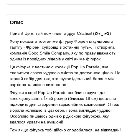
Опис
Привіт! Це я, твій помічник та друг Слаймі! (✿◕‿◕✿)
Хочу показати тобі аніме фігурку Фрірен із культового
тайтлу «Фрірен: супровід в останню путь». Її створила
компанія Good Smile Company, яку по праву вважають
одним із провідних лідерів у світі аніме фігурок.
Ця фігурка є частиною колекції Pop Up Parade, яка
славиться своєю чудовою якістю та доступною ціною. Це
гарний вибір для тих, хто шукає ідеальний баланс між
вартістю та якістю виконання.
Фігурки з серії Pop Up Parade особливо зручні для
колекціонування. Їхній розмір (близько 18 см) ідеально
підходить для створення гармонійних композицій. Я теж
зібрала колекцію із цієї серії, і вона виглядає чудово!
Особливо пишаюсь однією рідкісною фігуркою, яку
вдалося урвати на аукціоні!
Тож якщо фігурка тобі дійсно сподобалася, не відкладай!