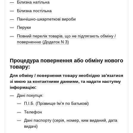
Білизна натільна
Білизна постільна
Панчішно-шкарпеткові вироби
Перуки
Повний перелік товарів, що не підлягають обміну /
поверненню (Додаток N 3)
Процедура повернення або обміну нового
товару:
Для обміну / повернення товару необхідно зв'язатися
зі мною
за контактними данними
, та надати наступну
інформацію:
Дані покупця:
П.І.Б. (Прізвище Ім'я по Батькові)
Телефон
Дані паспорту (серія, номер, ким виданий, дата
видачі)