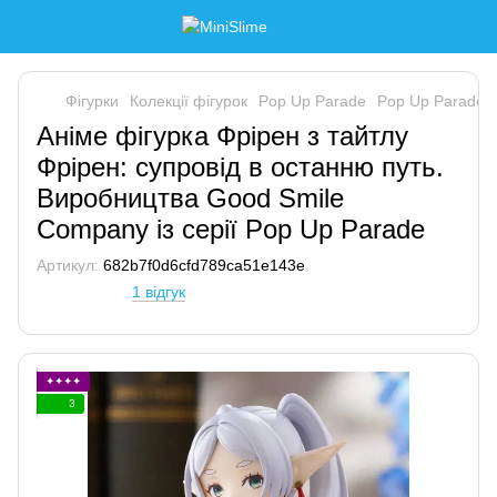
Фігурки
Колекції фігурок
Pop Up Parade
Pop Up Parade 
Аніме фігурка Фрірен з тайтлу
Фрірен: супровід в останню путь.
Виробництва Good Smile
Company із серії Pop Up Parade
Артикул:
682b7f0d6cfd789ca51e143e
1 відгук
✦✦✦✦
3