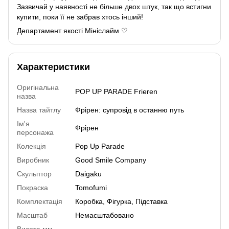
Зазвичай у наявності не більше двох штук, так що встигни
купити, поки її не забрав хтось інший!
Департамент якості Мініслайм ♡
Характеристики
Оригінальна
POP UP PARADE Frieren
назва
Назва тайтлу
Фрірен: супровід в останню путь
Ім'я
Фрірен
персонажа
Колекція
Pop Up Parade
Виробник
Good Smile Company
Скульптор
Daigaku
Покраска
Tomofumi
Комплектація
Коробка, Фігурка, Підставка
Масштаб
Немасштабовано
Висота мм