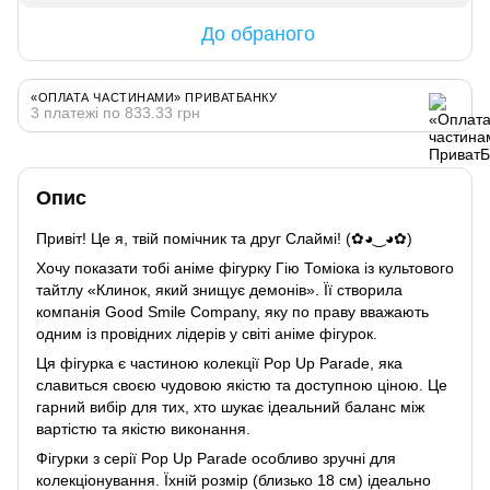
До обраного
«ОПЛАТА ЧАСТИНАМИ» ПРИВАТБАНКУ
3 платежі по 833.33 грн
Опис
Привіт! Це я, твій помічник та друг Слаймі! (✿◕‿◕✿)
Хочу показати тобі аніме фігурку Гію Томіока із культового
тайтлу «Клинок, який знищує демонів». Її створила
компанія Good Smile Company, яку по праву вважають
одним із провідних лідерів у світі аніме фігурок.
Ця фігурка є частиною колекції Pop Up Parade, яка
славиться своєю чудовою якістю та доступною ціною. Це
гарний вибір для тих, хто шукає ідеальний баланс між
вартістю та якістю виконання.
Фігурки з серії Pop Up Parade особливо зручні для
колекціонування. Їхній розмір (близько 18 см) ідеально