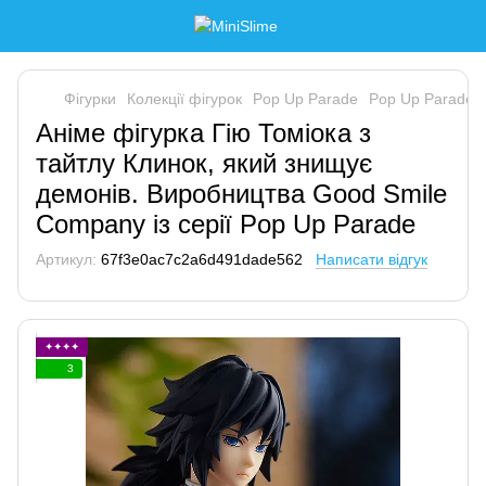
Фігурки
Колекції фігурок
Pop Up Parade
Pop Up Parade 
Аніме фігурка Гію Томіока з
тайтлу Клинок, який знищує
демонів. Виробництва Good Smile
Company із серії Pop Up Parade
Артикул:
67f3e0ac7c2a6d491dade562
Написати відгук
✦✦✦✦
3