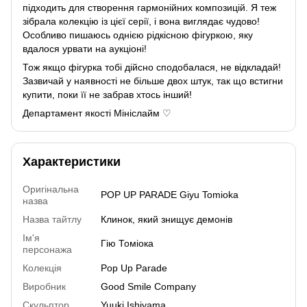
підходить для створення гармонійних композицій. Я теж
зібрала колекцію із цієї серії, і вона виглядає чудово!
Особливо пишаюсь однією рідкісною фігуркою, яку
вдалося урвати на аукціоні!
Тож якщо фігурка тобі дійсно сподобалася, не відкладай!
Зазвичай у наявності не більше двох штук, так що встигни
купити, поки її не забрав хтось інший!
Департамент якості Мініслайм ♡
Характеристики
Оригінальна
POP UP PARADE Giyu Tomioka
назва
Назва тайтлу
Клинок, який знищує демонів
Ім'я
Гію Томіока
персонажа
Колекція
Pop Up Parade
Виробник
Good Smile Company
Скульптор
Yuuki Ishiyama