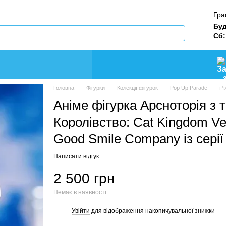
Гра
Буд
Сб:
Головна
Фігурки
Колекції фігурок
Pop Up Parade
Po
Аніме фігурка Арснотoрія з 
Королівство: Cat Kingdom V
Good Smile Company із серії
Написати відгук
2 500 грн
Немає в наявності
Увійти
для відображення накопичувальної знижки
%