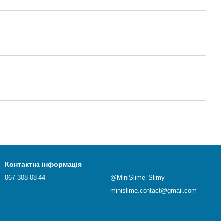
Контактна інформація
067 308-08-44
@MiniSlime_Slimy
minislime.contact@gmail.com