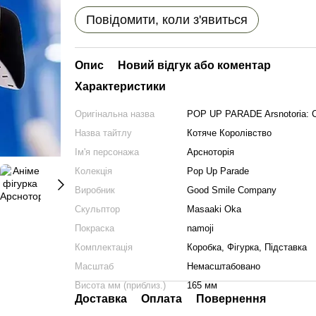
Повідомити, коли з'явиться
Опис
Новий відгук або коментар
Характеристики
Оригінальна назва
POP UP PARADE Arsnotoria: C
Назва тайтлу
Котяче Королівство
Ім'я персонажа
Арснотoрія
Колекція
Pop Up Parade
Виробник
Good Smile Company
Скульптор
Masaaki Oka
Покраска
namoji
Комплектація
Коробка, Фігурка, Підставка
Масштаб
Немасштабовано
Висота мм (приблиз.)
165 мм
Доставка
Оплата
Повернення