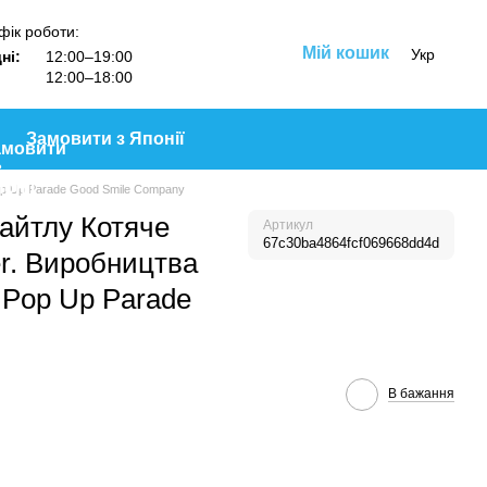
фік роботи:
Мій кошик
Укр
ні:
12:00–19:00
12:00–18:00
Замовити з Японії
p Up Parade Good Smile Company
тайтлу Котяче
Артикул
67c30ba4864fcf069668dd4d
er. Виробництва
 Pop Up Parade
В бажання