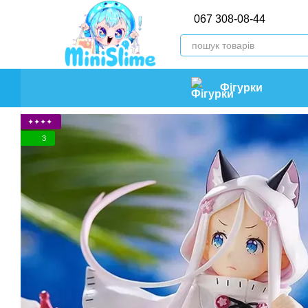
Перейти до основного контенту
067 308-08-44
Фігурки
✦✦✦✦
3